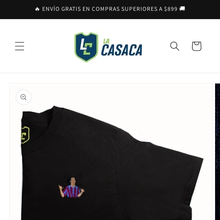
Ir
🔥 ENVÍO GRATIS EN COMPRAS SUPERIORES A $899 🚚
directamente
al contenido
Carrito
Ir
directamente
a la
información
del producto