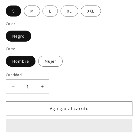
S
M
L
XL
XXL
Color
Negro
Corte
Hombre
Mujer
Cantidad
Reducir
Aumentar
cantidad
cantidad
para
para
Ronaldinho
Ronaldinho
Agregar al carrito