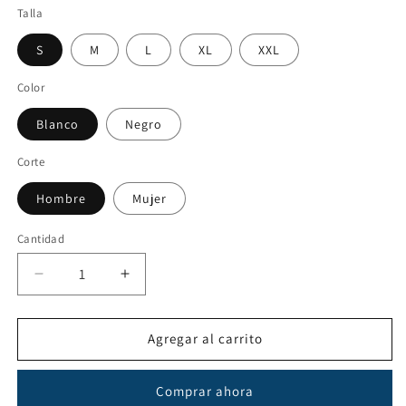
Talla
S
M
L
XL
XXL
Color
Blanco
Negro
Corte
Hombre
Mujer
Cantidad
Reducir
Aumentar
cantidad
cantidad
para
para
Mbappe
Mbappe
Agregar al carrito
Comprar ahora