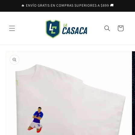
Ir
🔥 ENVÍO GRATIS EN COMPRAS SUPERIORES A $899 🚚
directamente
al contenido
Carrito
Ir
directamente
a la
información
del producto